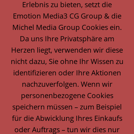
Klaus Michel
Erlebnis zu bieten, setzt die
Max-Michallek-Str. 1
Emotion Media3 CG Group & die
44309 Dortmund
Michel Media Group Cookies ein.
Da uns Ihre Privatsphäre am
TELEFON:
+49 (0) 162 - 1300795
Herzen liegt, verwenden wir diese
nicht dazu, Sie ohne Ihr Wissen zu
© 2026
Michel Media Group
,
identifizieren oder Ihre Aktionen
Klaus Michel
&
nachzuverfolgen. Wenn wir
Emotion-Media3 Consulting Group
.
Alle Rechte vorbehalten.
personenbezogene Cookies
speichern müssen – zum Beispiel
für die Abwicklung Ihres Einkaufs
oder Auftrags – tun wir dies nur